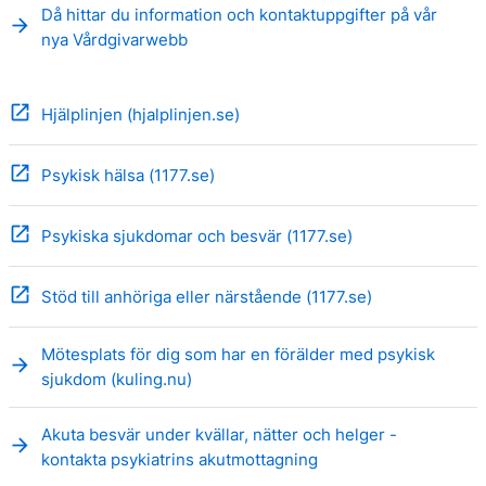
Då hittar du information och kontaktuppgifter på vår
arrow_forward
nya Vårdgivarwebb
open_in_new
Hjälplinjen (hjalplinjen.se)
open_in_new
Psykisk hälsa (1177.se)
open_in_new
Psykiska sjukdomar och besvär (1177.se)
open_in_new
Stöd till anhöriga eller närstående (1177.se)
Mötesplats för dig som har en förälder med psykisk
arrow_forward
sjukdom (kuling.nu)
Akuta besvär under kvällar, nätter och helger -
arrow_forward
kontakta psykiatrins akutmottagning