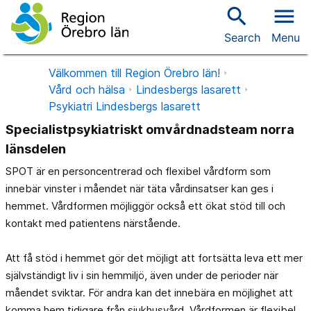
search
menu
Search
Menu
Välkommen till Region Örebro län!
Vård och hälsa
Lindesbergs lasarett
Psykiatri Lindesbergs lasarett
Specialistpsykiatriskt omvårdnadsteam norra
länsdelen
SPOT är en personcentrerad och flexibel vårdform som
innebär vinster i måendet när täta vårdinsatser kan ges i
hemmet. Vårdformen möjliggör också ett ökat stöd till och
kontakt med patientens närstående.
Att få stöd i hemmet gör det möjligt att fortsätta leva ett mer
självständigt liv i sin hemmiljö, även under de perioder när
måendet sviktar. För andra kan det innebära en möjlighet att
komma hem tidigare från sjukhusvård. Vårdformen är flexibel