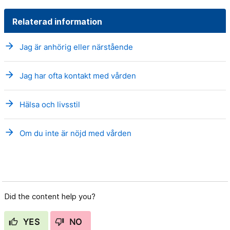
Relaterad information
arrow_forward
Jag är anhörig eller närstående
arrow_forward
Jag har ofta kontakt med vården
arrow_forward
Hälsa och livsstil
arrow_forward
Om du inte är nöjd med vården
Did the content help you?
YES
NO