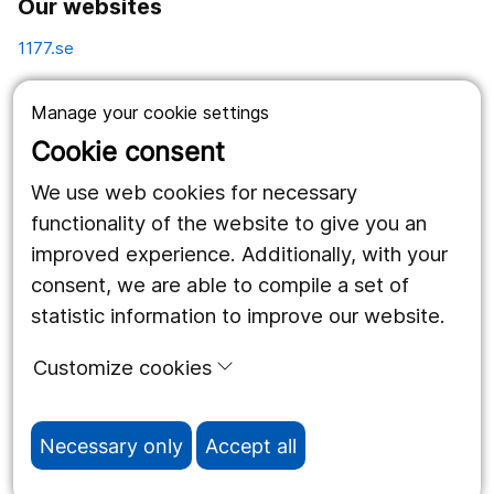
Our websites
1177.se
Länstrafiken
Manage your cookie settings
Vårdgivare
Cookie consent
Utveckling
We use web cookies for necessary
functionality of the website to give you an
improved experience. Additionally, with your
Follow us
consent, we are able to compile a set of
Facebook
statistic information to improve our website.
Instagram
portrait
Customize cookies
LinkedIn
work_outline
Necessary only
Accept all