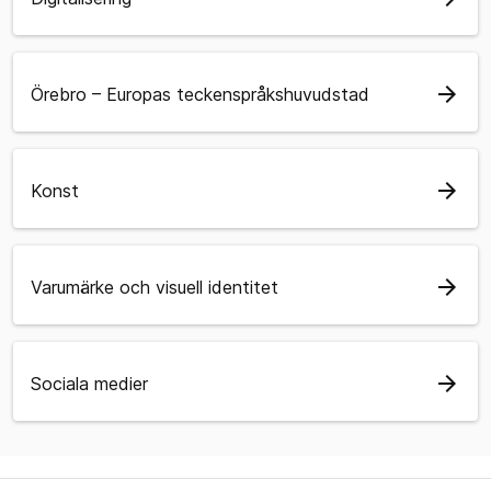
arrow_forward
Örebro – Europas teckenspråkshuvudstad
arrow_forward
Konst
arrow_forward
Varumärke och visuell identitet
arrow_forward
Sociala medier