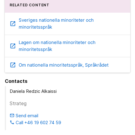
RELATED CONTENT
Sveriges nationella minoriteter och
open_in_new
minoritetsspråk
Lagen om nationella minoriteter och
open_in_new
minoritetsspråk
open_in_new
Om nationella minoritetsspråk, Språkrådet
Contacts
Daniela Redzic Alkaissi
Strateg
Send email
email
Call +46 19 602 74 59
phone