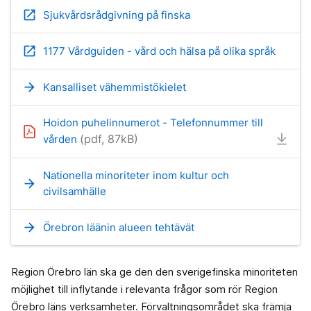
open_in_new
Sjukvårdsrådgivning på finska
open_in_new
1177 Vårdguiden - vård och hälsa på olika språk
arrow_forward
Kansalliset vähemmistökielet
Hoidon puhelinnumerot - Telefonnummer till
(pdf, 87kB)
vården
Nationella minoriteter inom kultur och
arrow_forward
civilsamhälle
arrow_forward
Örebron läänin alueen tehtävät
Region Örebro län ska ge den den sverigefinska minoriteten
möjlighet till inflytande i relevanta frågor som rör Region
Örebro läns verksamheter. Förvaltningsområdet ska främja