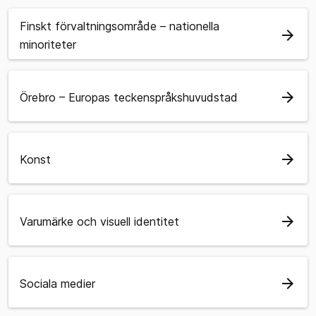
Finskt förvaltningsområde – nationella
arrow_forward
minoriteter
arrow_forward
Örebro – Europas teckenspråkshuvudstad
arrow_forward
Konst
arrow_forward
Varumärke och visuell identitet
arrow_forward
Sociala medier