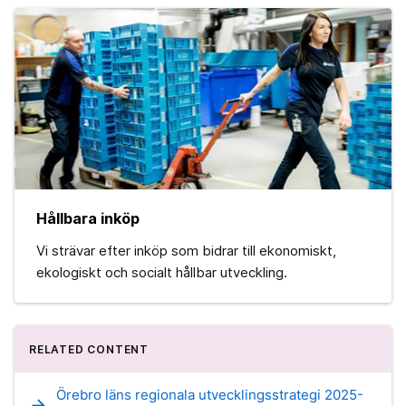
Hållbara inköp
Vi strävar efter inköp som bidrar till ekonomiskt,
ekologiskt och socialt hållbar utveckling.
RELATED CONTENT
Örebro läns regionala utvecklingsstrategi 2025-
arrow_forward