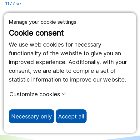
1177.se
Länstrafiken
Manage your cookie settings
Vårdgivare
Cookie consent
Utveckling
We use web cookies for necessary
functionality of the website to give you an
improved experience. Additionally, with your
Follow us
consent, we are able to compile a set of
Facebook
statistic information to improve our website.
Instagram
portrait
Customize cookies
LinkedIn
work_outline
Necessary only
Accept all