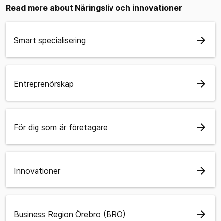
Read more about Näringsliv och innovationer
arrow_forward
Smart specialisering
arrow_forward
Entreprenörskap
arrow_forward
För dig som är företagare
arrow_forward
Innovationer
arrow_forward
Business Region Örebro (BRO)