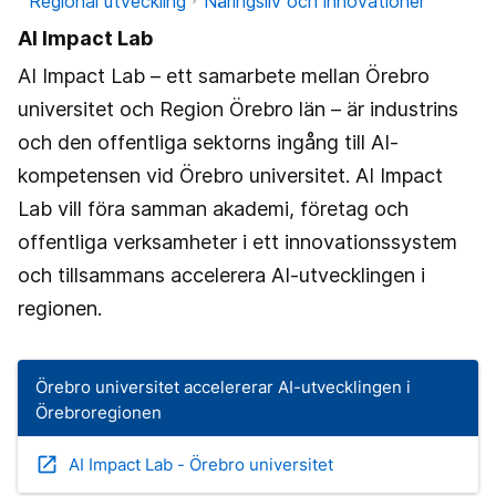
Regional utveckling
Näringsliv och innovationer
AI Impact Lab
AI Impact Lab – ett samarbete mellan Örebro
universitet och Region Örebro län – är industrins
och den offentliga sektorns ingång till AI-
kompetensen vid Örebro universitet. AI Impact
Lab vill föra samman akademi, företag och
offentliga verksamheter i ett innovationssystem
och tillsammans accelerera AI-utvecklingen i
regionen.
Örebro universitet accelererar AI-utvecklingen i
Örebroregionen
open_in_new
AI Impact Lab - Örebro universitet