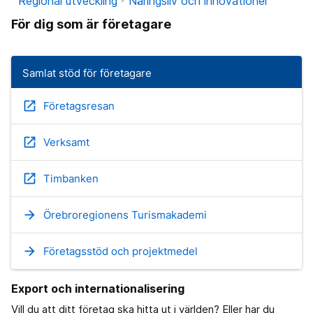
Regional utveckling
Näringsliv och innovationer
För dig som är företagare
Samlat stöd för företagare
open_in_new
Företagsresan
open_in_new
Verksamt
open_in_new
Timbanken
arrow_forward
Örebroregionens Turismakademi
arrow_forward
Företagsstöd och projektmedel
Export och internationalisering
Vill du att ditt företag ska hitta ut i världen? Eller har du