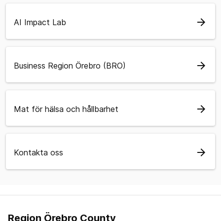
arrow_forward
AI Impact Lab
arrow_forward
Business Region Örebro (BRO)
arrow_forward
Mat för hälsa och hållbarhet
arrow_forward
Kontakta oss
Region Örebro County