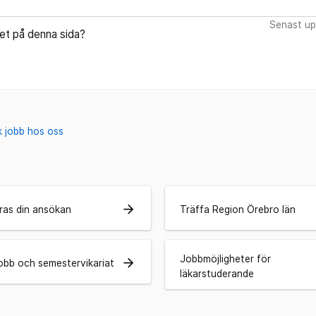
Senast up
let på denna sida?
 jobb hos oss
arrow_forward
ras din ansökan
Träffa Region Örebro län
Jobbmöjligheter för
arrow_forward
bb och semestervikariat
läkarstuderande