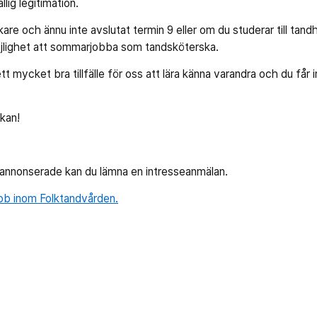
llig legitimation.
kare och ännu inte avslutat termin 9 eller om du studerar till tandh
öjlighet att sommarjobba som tandsköterska.
mycket bra tillfälle för oss att lära känna varandra och du får inb
kan!
tannonserade kan du lämna en intresseanmälan.
obb inom Folktandvården.