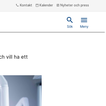
Kontakt
Kalender
Nyheter och press
phone
calendar_today
article
search
menu
Sök
Meny
h vill ha ett