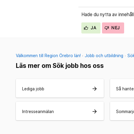
Hade du nytta av innehål
JA
NEJ
Välkommen till Region Örebro län!
Jobb och utbildning
Sök
Läs mer om Sök jobb hos oss
arrow_forward
Lediga jobb
Så hante
arrow_forward
Intresseanmälan
Sommarjo