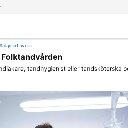
dd
Sök jobb hos oss
Folktandvården
andläkare, tandhygienist eller tandsköterska oc