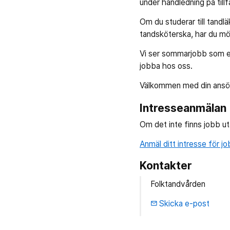
under handledning på tillfä
Om du studerar till tandlä
tandsköterska, har du m
Vi ser sommarjobb som ett 
jobba hos oss.
Välkommen med din ansö
Intresseanmälan
Om det inte finns jobb u
Anmäl ditt intresse för j
Kontakter
Folktandvården
Skicka e-post
email