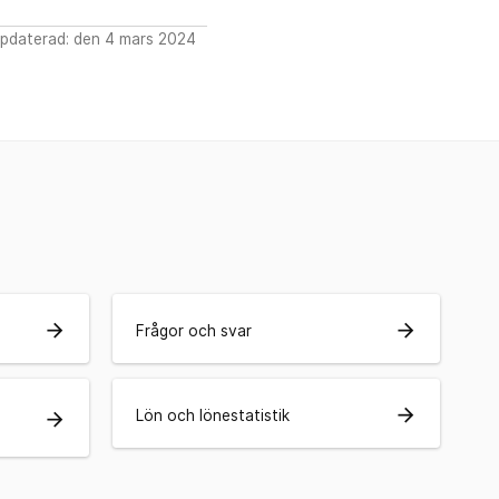
pdaterad: den 4 mars 2024
arrow_forward
arrow_forward
Frågor och svar
arrow_forward
Lön och lönestatistik
arrow_forward