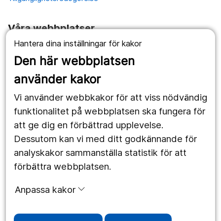
Våra webbplatser
Hantera dina inställningar för kakor
1177.se
Den här webbplatsen
Länstrafiken
använder kakor
Vårdgivare
Vi använder webbkakor för att viss nödvändig
Utveckling
funktionalitet på webbplatsen ska fungera för
att ge dig en förbättrad upplevelse.
Dessutom kan vi med ditt godkännande för
Följ oss
analyskakor sammanställa statistik för att
Facebook
förbättra webbplatsen.
Instagram
portrait
Anpassa kakor
LinkedIn
work_outline