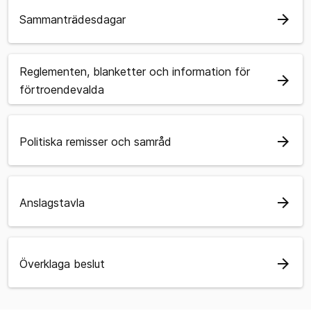
arrow_forward
Sammanträdesdagar
Reglementen, blanketter och information för
arrow_forward
förtroendevalda
arrow_forward
Politiska remisser och samråd
arrow_forward
Anslagstavla
arrow_forward
Överklaga beslut