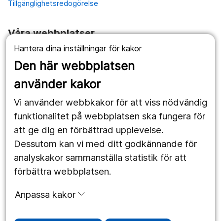
Tillgänglighetsredogörelse
Våra webbplatser
Hantera dina inställningar för kakor
1177.se
Den här webbplatsen
Länstrafiken
använder kakor
Vårdgivare
Vi använder webbkakor för att viss nödvändig
Utveckling
funktionalitet på webbplatsen ska fungera för
att ge dig en förbättrad upplevelse.
Dessutom kan vi med ditt godkännande för
Följ oss
analyskakor sammanställa statistik för att
Facebook
förbättra webbplatsen.
Instagram
portrait
Anpassa kakor
LinkedIn
work_outline