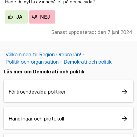
Hade du nytta av innehållet på denna sida?
JA
NEJ
Senast uppdaterad: den 7 juni 2024
Välkommen till Region Örebro län!
Politik och organisation
Demokrati och politik
Läs mer om Demokrati och politik
arrow_forward
Förtroendevalda politiker
arrow_forward
Handlingar och protokoll