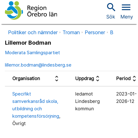
search
menu
Sök
Meny
Politiker och nämnder
Troman
Personer
B
Lillemor Bodman
Moderata Samlingspartiet
lillemor.bodman@lindesberg.se
unfold_more
unfold_more
unfold_more
Organisation
Uppdrag
Period
Specifikt
ledamot
2023-01-
samverkansråd skola,
Lindesberg
2026-12
utbildning och
kommun
kompetensförsörjning
,
Övrigt