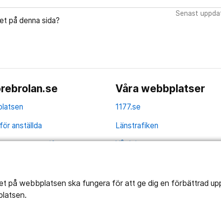
Senast uppdat
let på denna sida?
rebrolan.se
Våra webbplatser
latsen
1177.se
för anställda
Länstrafiken
av personuppgifter
Vårdgivare
la
Utveckling
ghetsredogörelse
tet på webbplatsen ska fungera för att ge dig en förbättrad u
platsen.