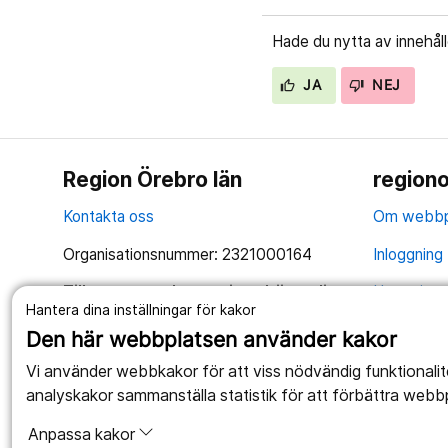
Hade du nytta av innehål
JA
NEJ
Region Örebro län
regiono
Kontakta oss
Om webbp
Organisationsnummer: 2321000164
Inloggning 
Tillsammans skapar vi ett bättre liv
Hantering 
Hantera dina inställningar för kakor
Anslagstav
Den här webbplatsen använder kakor
Tillgängli
Vi använder webbkakor för att viss nödvändig funktionali
analyskakor sammanställa statistik för att förbättra webb
Anpassa kakor