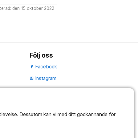
erad: den 15 oktober 2022
Följ oss
Facebook
Instagram
portrait
LinkedIn
work_outline
pplevelse. Dessutom kan vi med ditt godkännande för