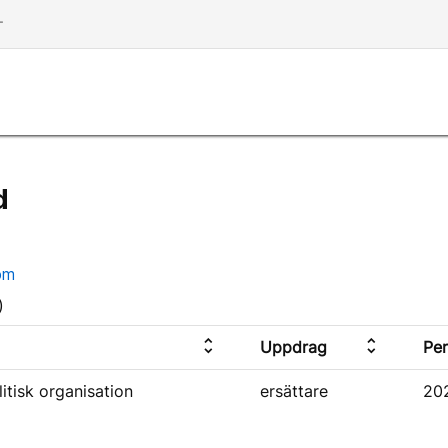
dd
d
om
)
unfold_more
unfold_more
Uppdrag
Per
litisk organisation
ersättare
20