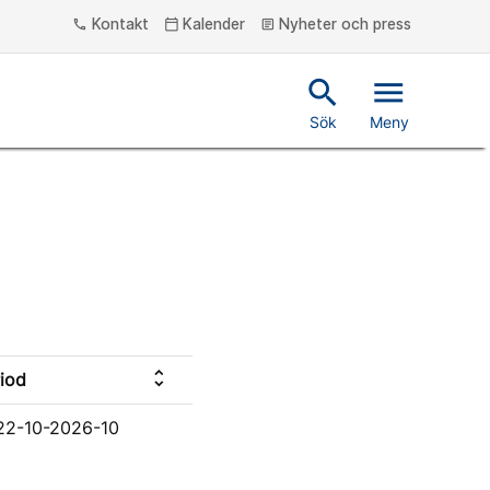
Kontakt
Kalender
Nyheter och press
phone
calendar_today
article
search
menu
Sök
Meny
unfold_more
iod
22-10-2026-10