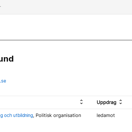
dd
und
.se
unfold_more
unfold_more
Uppdrag
g och utbildning
, Politisk organisation
ledamot