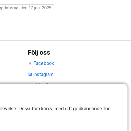
pdaterad: den 17 juni 2025
Följ oss
Facebook
Instagram
portrait
LinkedIn
work_outline
pplevelse. Dessutom kan vi med ditt godkännande för