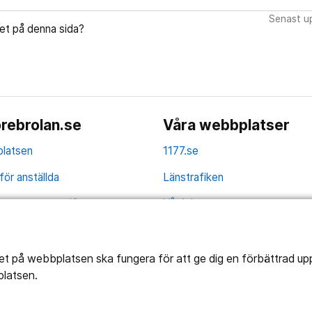
Senast up
let på denna sida?
rebrolan.se
Våra webbplatser
latsen
1177.se
för anställda
Länstrafiken
av personuppgifter
Vårdgivare
la
Utveckling
ghetsredogörelse
tet på webbplatsen ska fungera för att ge dig en förbättrad u
platsen.