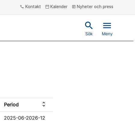
Kontakt
Kalender
Nyheter och press
phone
calendar_today
article
search
menu
Sök
Meny
unfold_more
Period
2025-06-2026-12