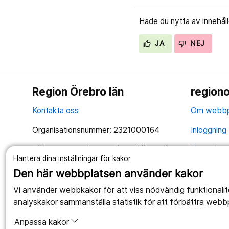
Hade du nytta av innehål
JA
NEJ
Region Örebro län
regiono
Kontakta oss
Om webbp
Organisationsnummer: 2321000164
Inloggning 
Tillsammans skapar vi ett bättre liv
Hantering 
Hantera dina inställningar för kakor
Anslagstav
Den här webbplatsen använder kakor
Tillgängli
Vi använder webbkakor för att viss nödvändig funktionali
analyskakor sammanställa statistik för att förbättra webb
Anpassa kakor