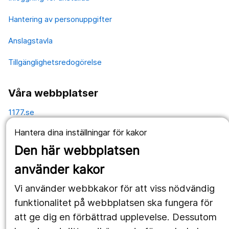
Hantering av personuppgifter
Anslagstavla
Tillgänglighetsredogörelse
Våra webbplatser
1177.se
Hantera dina inställningar för kakor
Länstrafiken
Den här webbplatsen
Vårdgivare
använder kakor
Utveckling
Vi använder webbkakor för att viss nödvändig
funktionalitet på webbplatsen ska fungera för
Följ oss
att ge dig en förbättrad upplevelse. Dessutom