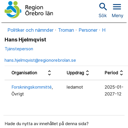
search
menu
Sök
Meny
Politiker och nämnder
Troman
Personer
H
Hans Hjelmqvist
Tjänsteperson
hans.hjelmqvist@regionorebrolan.se
unfold_more
unfold_more
unfold_more
Organisation
Uppdrag
Period
Forskningskommitté
,
ledamot
2025-01-
Övrigt
2027-12
Hade du nytta av innehållet på denna sida?