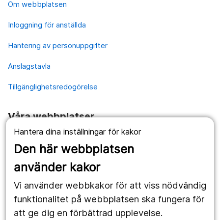
Om webbplatsen
Inloggning för anställda
Hantering av personuppgifter
Anslagstavla
Tillgänglighetsredogörelse
Våra webbplatser
Hantera dina inställningar för kakor
1177.se
Den här webbplatsen
Länstrafiken
använder kakor
Vårdgivare
Vi använder webbkakor för att viss nödvändig
Utveckling
funktionalitet på webbplatsen ska fungera för
att ge dig en förbättrad upplevelse.