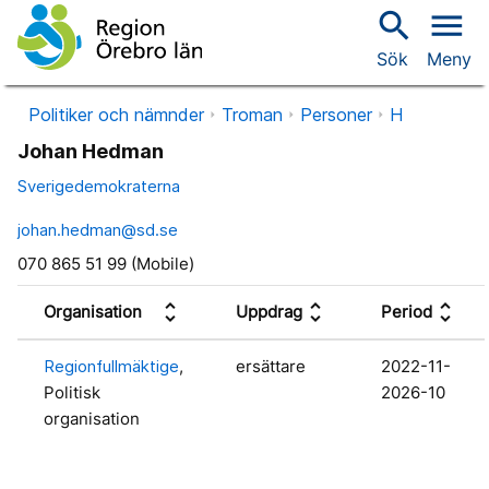
search
menu
Sök
Meny
Politiker och nämnder
Troman
Personer
H
Johan Hedman
Sverigedemokraterna
johan.hedman@sd.se
070 865 51 99 (Mobile)
unfold_more
unfold_more
unfold_more
Organisation
Uppdrag
Period
Regionfullmäktige
,
ersättare
2022-11-
Politisk
2026-10
organisation