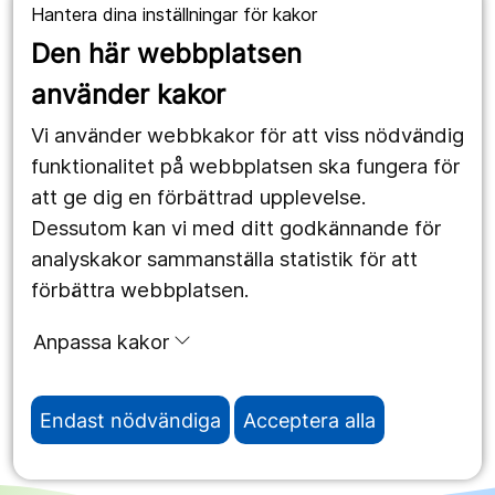
Hantera dina inställningar för kakor
1177.se
Den här webbplatsen
Länstrafiken
använder kakor
Vårdgivare
Vi använder webbkakor för att viss nödvändig
Utveckling
funktionalitet på webbplatsen ska fungera för
att ge dig en förbättrad upplevelse.
Dessutom kan vi med ditt godkännande för
Följ oss
analyskakor sammanställa statistik för att
Facebook
förbättra webbplatsen.
Instagram
portrait
Anpassa kakor
LinkedIn
work_outline
Endast nödvändiga
Acceptera alla