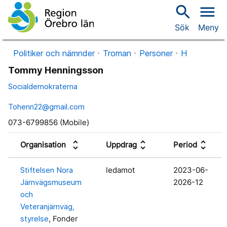
search
menu
Sök
Meny
Politiker och nämnder
Troman
Personer
H
Tommy Henningsson
Socialdemokraterna
Tohenn22@gmail.com
073-6799856 (Mobile)
unfold_more
unfold_more
unfold_more
Organisation
Uppdrag
Period
Stiftelsen Nora
ledamot
2023-06-
Järnvägsmuseum
2026-12
och
Veteranjärnväg,
styrelse
, Fonder