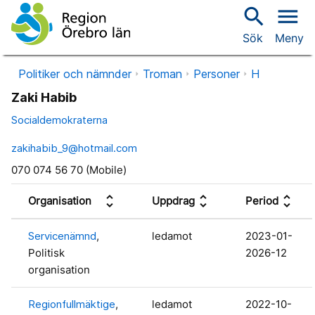
search
menu
Sök
Meny
Politiker och nämnder
Troman
Personer
H
Zaki Habib
Socialdemokraterna
zakihabib_9@hotmail.com
070 074 56 70 (Mobile)
unfold_more
unfold_more
unfold_more
Organisation
Uppdrag
Period
Servicenämnd
,
ledamot
2023-01-
Politisk
2026-12
organisation
Regionfullmäktige
,
ledamot
2022-10-