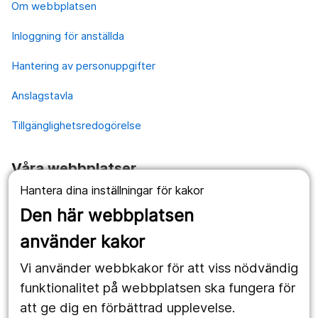
Om webbplatsen
Inloggning för anställda
Hantering av personuppgifter
Anslagstavla
Tillgänglighetsredogörelse
Våra webbplatser
Hantera dina inställningar för kakor
1177.se
Den här webbplatsen
Länstrafiken
använder kakor
Vårdgivare
Vi använder webbkakor för att viss nödvändig
Utveckling
funktionalitet på webbplatsen ska fungera för
att ge dig en förbättrad upplevelse.