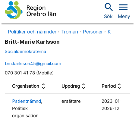
search
menu
Sök
Meny
Politiker och nämnder
Troman
Personer
K
Britt-Marie Karlsson
Socialdemokraterna
bm.karlsson45@gmail.com
070 301 41 78 (Mobile)
unfold_more
unfold_more
unfold_more
Organisation
Uppdrag
Period
Patientnämnd
,
ersättare
2023-01-
Politisk
2026-12
organisation