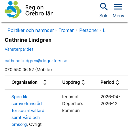
search
menu
Sök
Meny
Politiker och nämnder
Troman
Personer
L
Cathrine Lindgren
Vänsterpartiet
cathrine.lindgren@degerfors.se
070 550 06 52 (Mobile)
unfold_more
unfold_more
unfold_more
Organisation
Uppdrag
Period
Specifikt
ledamot
2026-04-
samverkansråd
Degerfors
2026-12
för social välfärd
kommun
samt vård och
omsorg
, Övrigt