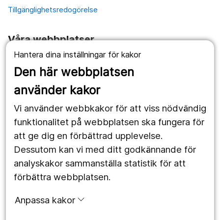
Tillgänglighetsredogörelse
Våra webbplatser
Hantera dina inställningar för kakor
1177.se
Den här webbplatsen
Länstrafiken
använder kakor
Vårdgivare
Vi använder webbkakor för att viss nödvändig
Utveckling
funktionalitet på webbplatsen ska fungera för
att ge dig en förbättrad upplevelse.
Dessutom kan vi med ditt godkännande för
Följ oss
analyskakor sammanställa statistik för att
Facebook
förbättra webbplatsen.
Instagram
portrait
Anpassa kakor
LinkedIn
work_outline