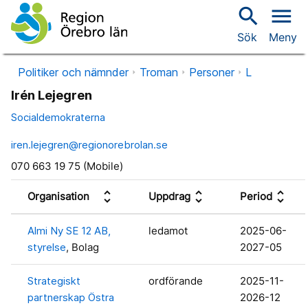
search
menu
Sök
Meny
Politiker och nämnder
Troman
Personer
L
Irén Lejegren
Socialdemokraterna
iren.lejegren@regionorebrolan.se
070 663 19 75 (Mobile)
unfold_more
unfold_more
unfold_more
Organisation
Uppdrag
Period
Almi Ny SE 12 AB,
ledamot
2025-06-
styrelse
, Bolag
2027-05
Strategiskt
ordförande
2025-11-
partnerskap Östra
2026-12