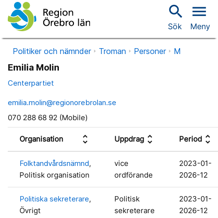
search
menu
Sök
Meny
Politiker och nämnder
Troman
Personer
M
Emilia Molin
Centerpartiet
emilia.molin@regionorebrolan.se
070 288 68 92 (Mobile)
unfold_more
unfold_more
unfold_more
Organisation
Uppdrag
Period
Folktandvårdsnämnd
,
vice
2023-01-
Politisk organisation
ordförande
2026-12
Politiska sekreterare
,
Politisk
2023-01-
Övrigt
sekreterare
2026-12