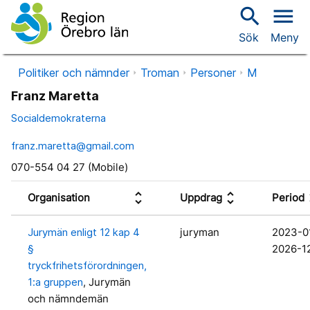
search
menu
Sök
Meny
Politiker och nämnder
Troman
Personer
M
Franz Maretta
Socialdemokraterna
franz.maretta@gmail.com
070-554 04 27 (Mobile)
unfold_more
unfold_more
unf
Organisation
Uppdrag
Period
Jurymän enligt 12 kap 4
juryman
2023-0
§
2026-1
tryckfrihetsförordningen,
1:a gruppen
, Jurymän
och nämndemän