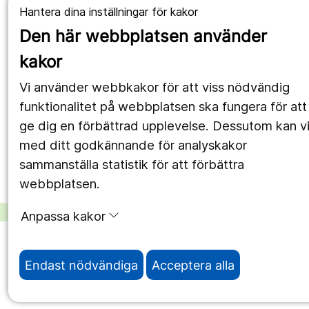
Utveckling
Hantera dina inställningar för kakor
Den här webbplatsen använder
Följ oss
kakor
Facebook
Vi använder webbkakor för att viss nödvändig
Instagram
funktionalitet på webbplatsen ska fungera för att
portrait
ge dig en förbättrad upplevelse. Dessutom kan v
LinkedIn
work_outline
med ditt godkännande för analyskakor
sammanställa statistik för att förbättra
webbplatsen.
Anpassa kakor
Endast nödvändiga
Acceptera alla