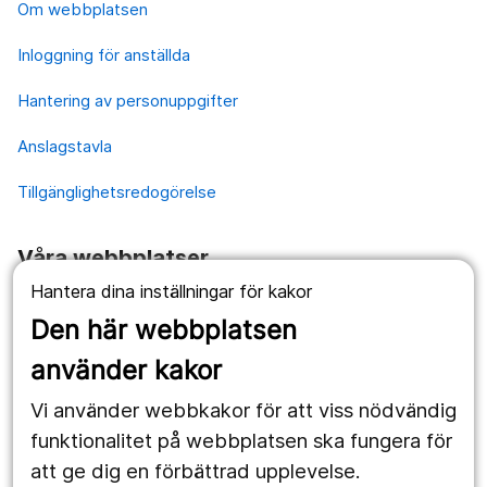
Om webbplatsen
Inloggning för anställda
Hantering av personuppgifter
Anslagstavla
Tillgänglighetsredogörelse
Våra webbplatser
Hantera dina inställningar för kakor
1177.se
Den här webbplatsen
Länstrafiken
använder kakor
Vårdgivare
Vi använder webbkakor för att viss nödvändig
Utveckling
funktionalitet på webbplatsen ska fungera för
att ge dig en förbättrad upplevelse.