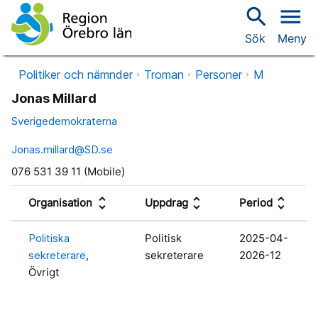
search
menu
Sök
Meny
Politiker och nämnder
Troman
Personer
M
Jonas Millard
Sverigedemokraterna
Jonas.millard@SD.se
076 531 39 11 (Mobile)
unfold_more
unfold_more
unfold_more
Organisation
Uppdrag
Period
Politiska
Politisk
2025-04-
sekreterare
,
sekreterare
2026-12
Övrigt