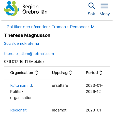
search
menu
Sök
Meny
Politiker och nämnder
Troman
Personer
M
Therese Magnusson
Socialdemokraterna
therese_atbm@hotmail.com
076 017 16 11 (Mobile)
unfold_more
unfold_more
unfold_more
Organisation
Uppdrag
Period
Kulturnämnd
,
ersättare
2023-01-
Politisk
2026-12
organisation
Regionalt
ledamot
2023-01-