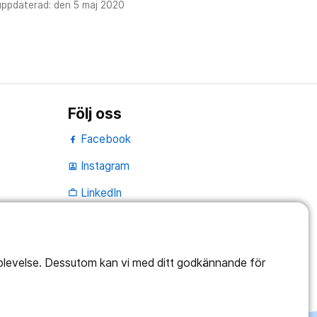
uppdaterad: den 5 maj 2020
Följ oss
Facebook
Instagram
portrait
LinkedIn
work_outline
pplevelse. Dessutom kan vi med ditt godkännande för