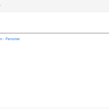
dd
an
Personer