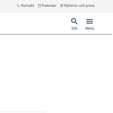
Kontakt
Kalender
Nyheter och press
phone
calendar_today
article
search
menu
Sök
Meny