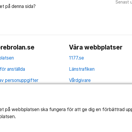
Senast 
let på denna sida?
rebrolan.se
Våra webbplatser
latsen
1177.se
för anställda
Länstrafiken
av personuppgifter
Vårdgivare
la
Utveckling
ghetsredogörelse
tet på webbplatsen ska fungera för att ge dig en förbättrad u
platsen.