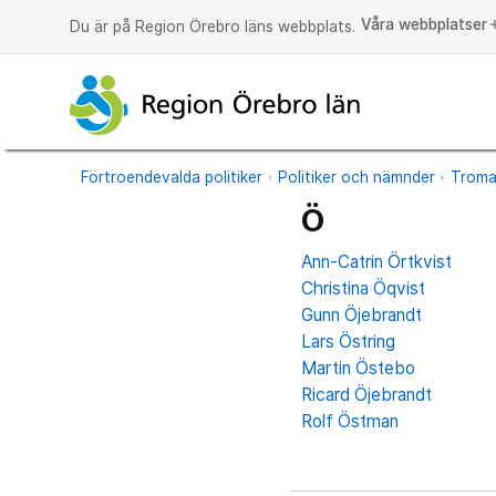
Våra webbplatser
a
Du är på Region Örebro läns webbplats.
Förtroendevalda politiker
Politiker och nämnder
Trom
Ö
Ann-Catrin Örtkvist
Christina Öqvist
Gunn Öjebrandt
Lars Östring
Martin Östebo
Ricard Öjebrandt
Rolf Östman