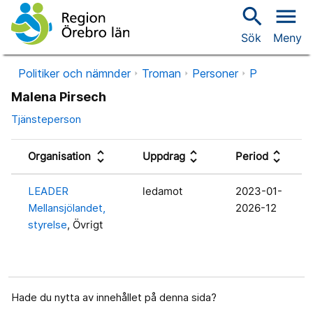
search
menu
Sök
Meny
Politiker och nämnder
Troman
Personer
P
Malena Pirsech
Tjänsteperson
unfold_more
unfold_more
unfold_more
Organisation
Uppdrag
Period
LEADER
ledamot
2023-01-
Mellansjölandet,
2026-12
styrelse
, Övrigt
Hade du nytta av innehållet på denna sida?