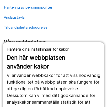
Hantering av personuppgifter
Anslagstavla
Tillgänglighetsredogörelse
Våra webbplatser
Hantera dina inställningar för kakor
1177.se
Den här webbplatsen
Länstrafiken
använder kakor
Vårdgivare
Vi använder webbkakor för att viss nödvändig
Utveckling
funktionalitet på webbplatsen ska fungera för
att ge dig en förbättrad upplevelse.
Dessutom kan vi med ditt godkännande för
Följ oss
analyskakor sammanställa statistik för att