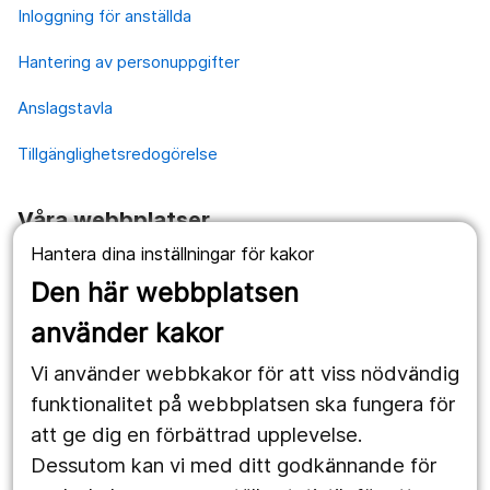
Inloggning för anställda
Hantering av personuppgifter
Anslagstavla
Tillgänglighetsredogörelse
Våra webbplatser
Hantera dina inställningar för kakor
1177.se
Den här webbplatsen
Länstrafiken
använder kakor
Vårdgivare
Vi använder webbkakor för att viss nödvändig
Utveckling
funktionalitet på webbplatsen ska fungera för
att ge dig en förbättrad upplevelse.
Dessutom kan vi med ditt godkännande för
Följ oss