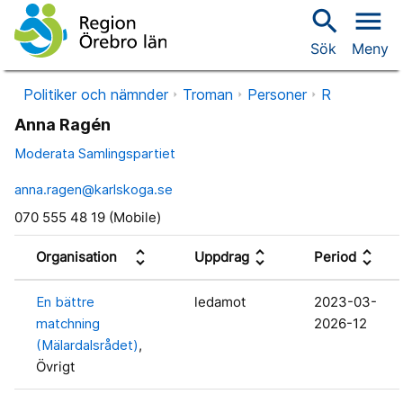
search
menu
Sök
Meny
Politiker och nämnder
Troman
Personer
R
Anna Ragén
Moderata Samlingspartiet
anna.ragen@karlskoga.se
070 555 48 19 (Mobile)
unfold_more
unfold_more
unfold_more
Organisation
Uppdrag
Period
En bättre
ledamot
2023-03-
matchning
2026-12
(Mälardalsrådet)
,
Övrigt