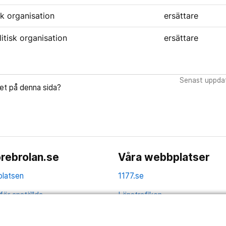
isk organisation
ersättare
litisk organisation
ersättare
Senast uppdat
let på denna sida?
rebrolan.se
Våra webbplatser
latsen
1177.se
för anställda
Länstrafiken
av personuppgifter
Vårdgivare