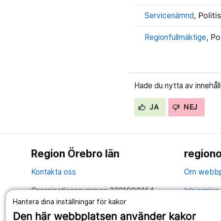
Servicenämnd
, Polit
Regionfullmäktige
, Po
Hade du nytta av innehål
JA
NEJ
Region Örebro län
regiono
Kontakta oss
Om webbp
Organisationsnummer: 2321000164
Inloggning 
Hantera dina inställningar för kakor
Tillsammans skapar vi ett bättre liv
Hantering 
Den här webbplatsen använder kakor