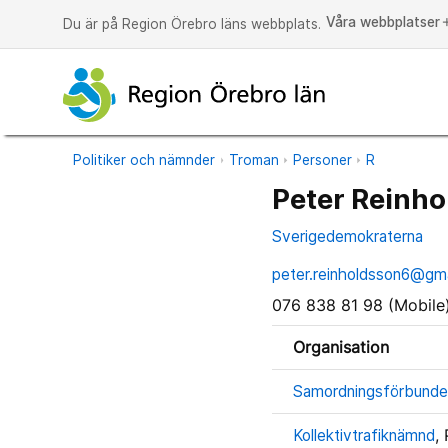
Våra webbplatser
a
Du är på Region Örebro läns webbplats.
Politiker och nämnder
Troman
Personer
R
Peter Reinh
Sverigedemokraterna
peter.reinholdsson6@gm
076 838 81 98 (Mobile
Organisation
Samordningsförbunde
Kollektivtrafiknämnd
,