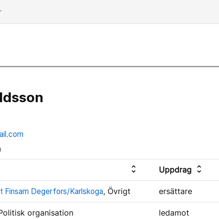
dd
oldsson
ail.com
)
unfold_more
unfold_more
Uppdrag
t Finsam Degerfors/Karlskoga
, Övrigt
ersättare
 Politisk organisation
ledamot