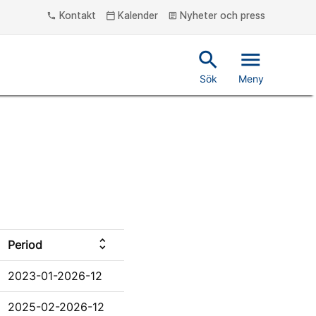
Kontakt
Kalender
Nyheter och press
phone
calendar_today
article
search
menu
Sök
Meny
unfold_more
Period
2023-01-2026-12
2025-02-2026-12