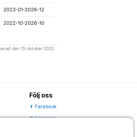
2023-01-2026-12
2022-10-2026-10
erad: den 15 oktober 2022
Följ oss
Facebook
Instagram
portrait
LinkedIn
work_outline