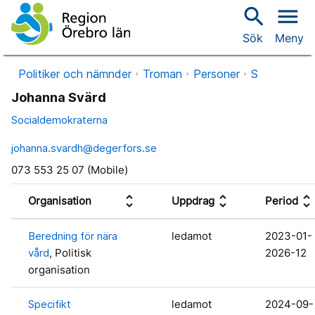
search
menu
Sök
Meny
Politiker och nämnder
Troman
Personer
S
Johanna Svärd
Socialdemokraterna
johanna.svardh@degerfors.se
073 553 25 07 (Mobile)
unfold_more
unfold_more
unfold_more
Organisation
Uppdrag
Period
Beredning för nära
ledamot
2023-01-
vård
, Politisk
2026-12
organisation
Specifikt
ledamot
2024-09-