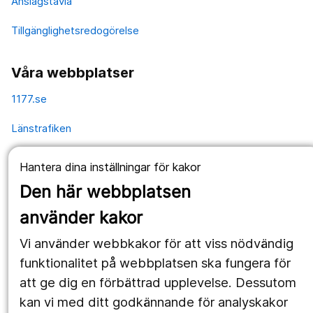
Anslagstavla
Tillgänglighetsredogörelse
Våra webbplatser
1177.se
Länstrafiken
Vårdgivare
Hantera dina inställningar för kakor
Utveckling
Den här webbplatsen
använder kakor
Följ oss
Vi använder webbkakor för att viss nödvändig
funktionalitet på webbplatsen ska fungera för
Facebook
att ge dig en förbättrad upplevelse. Dessutom
Instagram
portrait
kan vi med ditt godkännande för analyskakor