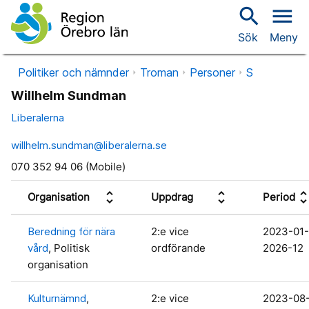
search
menu
Sök
Meny
Politiker och nämnder
Troman
Personer
S
Willhelm Sundman
Liberalerna
willhelm.sundman@liberalerna.se
070 352 94 06 (Mobile)
unfold_more
unfold_more
unfold_mo
Organisation
Uppdrag
Period
Beredning för nära
2:e vice
2023-01-
vård
, Politisk
ordförande
2026-12
organisation
Kulturnämnd
,
2:e vice
2023-08