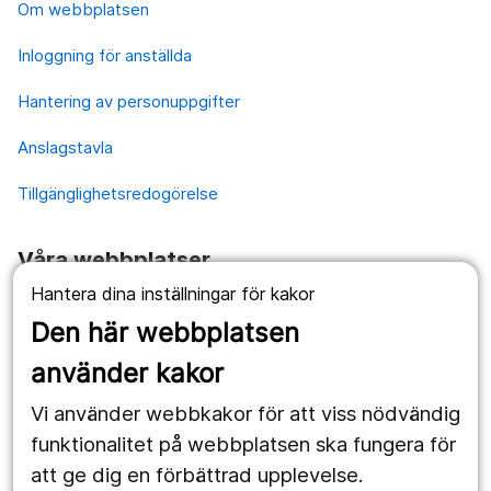
Om webbplatsen
Inloggning för anställda
Hantering av personuppgifter
Anslagstavla
Tillgänglighetsredogörelse
Våra webbplatser
Hantera dina inställningar för kakor
1177.se
Den här webbplatsen
Länstrafiken
använder kakor
Vårdgivare
Vi använder webbkakor för att viss nödvändig
Utveckling
funktionalitet på webbplatsen ska fungera för
att ge dig en förbättrad upplevelse.