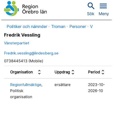
search
menu
Sök
Meny
Politiker och nämnder
Troman
Personer
V
Fredrik Vessling
Vänsterpartiet
Fredrik.vessling@lindesberg.se
0738445413 (Mobile)
unfold_more
unfold_more
unfold_more
Organisation
Uppdrag
Period
Regionfullmäktige
,
ersättare
2023-10-
Politisk
2026-10
organisation