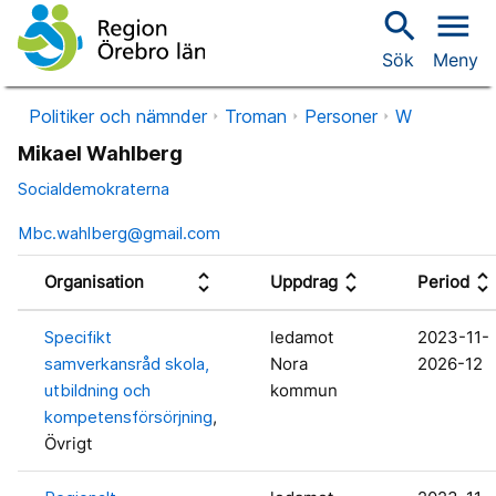
search
menu
Sök
Meny
Politiker och nämnder
Troman
Personer
W
Mikael Wahlberg
Socialdemokraterna
Mbc.wahlberg@gmail.com
unfold_more
unfold_more
unfold_more
Organisation
Uppdrag
Period
Specifikt
ledamot
2023-11-
samverkansråd skola,
Nora
2026-12
utbildning och
kommun
kompetensförsörjning
,
Övrigt