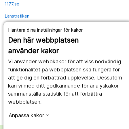
1177.se
Länstrafiken
Vårdgivare
Hantera dina inställningar för kakor
Den här webbplatsen
Utveckling
använder kakor
Följ oss
Vi använder webbkakor för att viss nödvändig
funktionalitet på webbplatsen ska fungera för
Facebook
att ge dig en förbättrad upplevelse. Dessutom
Instagram
portrait
kan vi med ditt godkännande för analyskakor
sammanställa statistik för att förbättra
LinkedIn
work_outline
webbplatsen.
Anpassa kakor