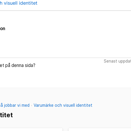
visuell identitet
ion
Senast uppdat
let på denna sida?
Så jobbar vi med
Varumärke och visuell identitet
titet