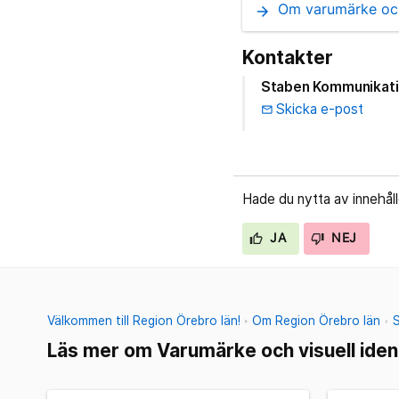
Om varumärke och 
arrow_forward
Kontakter
Staben Kommunikat
Skicka e-post
email
Hade du nytta av innehål
JA
NEJ
Välkommen till Region Örebro län!
Om Region Örebro län
Läs mer om Varumärke och visuell iden