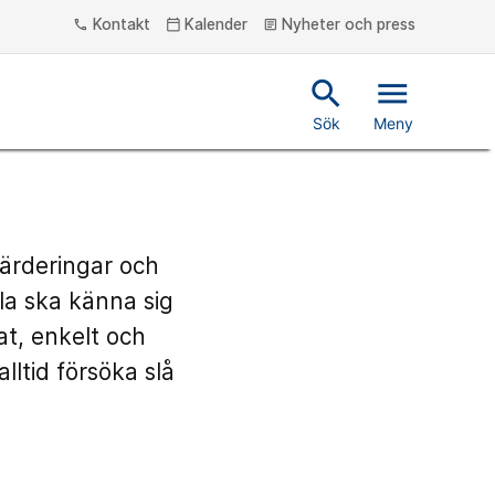
Kontakt
Kalender
Nyheter och press
phone
calendar_today
article
search
menu
Sök
Meny
värderingar och
la ska känna sig
at, enkelt och
lltid försöka slå