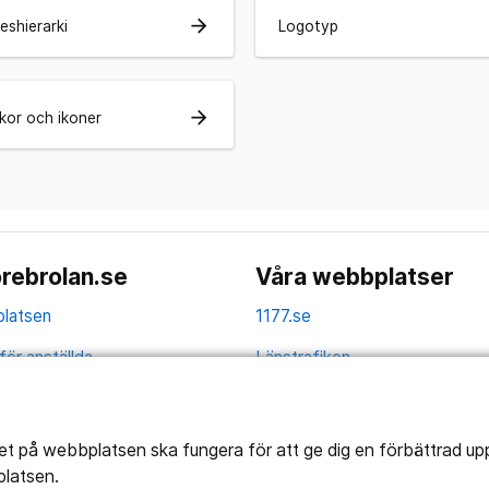
arrow_forward
eshierarki
Logotyp
arrow_forward
ekor och ikoner
rebrolan.se
Våra webbplatser
latsen
1177.se
för anställda
Länstrafiken
av personuppgifter
Vårdgivare
la
Utveckling
tet på webbplatsen ska fungera för att ge dig en förbättrad u
platsen.
ghetsredogörelse