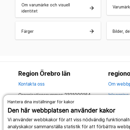
Om varumärke och visuell
Varumärk
arrow_forward
identitet
arrow_forward
Färger
Bilder, d
Region Örebro län
regiono
Kontakta oss
Om webbp
Organisationsnummer: 2321000164
Inloggning 
Hantera dina inställningar för kakor
Tillsammans skapar vi ett bättre liv
Hantering 
Den här webbplatsen använder kakor
Anslagstav
Vi använder webbkakor för att viss nödvändig funktionali
analyskakor sammanställa statistik för att förbättra webb
Tillgängli