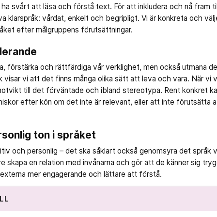
ha svårt att läsa och förstå text. För att inkludera och nå fram ti
iva klarspråk: vårdat, enkelt och begripligt. Vi är konkreta och välj
åket efter målgruppens förutsättningar.
uderande
, förstärka och rättfärdiga vår verklighet, men också utmana den
k visar vi att det finns många olika sätt att leva och vara. När vi
otvikt till det förväntade och ibland stereotypa. Rent konkret k
iskor efter kön om det inte är relevant, eller att inte förutsätta a
rsonlig ton i språket
sitiv och personlig – det ska såklart också genomsyra det språk vi
lättare skapa en relation med invånarna och gör att de känner sig t
externa mer engagerande och lättare att förstå.
LL