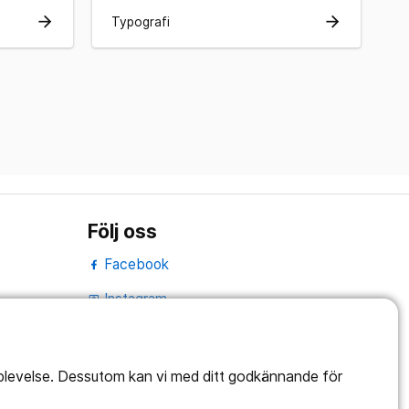
arrow_forward
arrow_forward
Typografi
Följ oss
Facebook
Instagram
portrait
LinkedIn
work_outline
pplevelse. Dessutom kan vi med ditt godkännande för