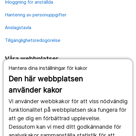
Inloggning för anställda
Hantering av personuppgifter
Anslagstavla
Tillgänglighetsredogörelse
Våra webbplatser
Hantera dina inställningar för kakor
1177.se
Den här webbplatsen
Länstrafiken
använder kakor
Vårdgivare
Vi använder webbkakor för att viss nödvändig
Utveckling
funktionalitet på webbplatsen ska fungera för
att ge dig en förbättrad upplevelse.
Dessutom kan vi med ditt godkännande för
Följ oss
analyskakor sammanställa statistik för att