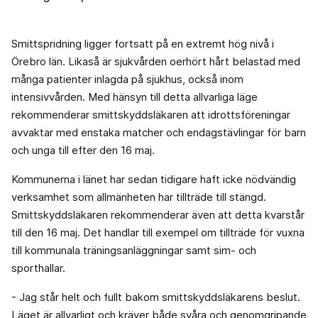
Smittspridning ligger fortsatt på en extremt hög nivå i
Örebro län. Likaså är sjukvården oerhört hårt belastad med
många patienter inlagda på sjukhus, också inom
intensivvården. Med hänsyn till detta allvarliga läge
rekommenderar smittskyddsläkaren att idrottsföreningar
avvaktar med enstaka matcher och endagstävlingar för barn
och unga till efter den 16 maj.
Kommunerna i länet har sedan tidigare haft icke nödvändig
verksamhet som allmänheten har tillträde till stängd.
Smittskyddsläkaren rekommenderar även att detta kvarstår
till den 16 maj. Det handlar till exempel om tillträde för vuxna
till kommunala träningsanläggningar samt sim- och
sporthallar.
- Jag står helt och fullt bakom smittskyddsläkarens beslut.
Läget är allvarligt och kräver både svåra och genomgripande