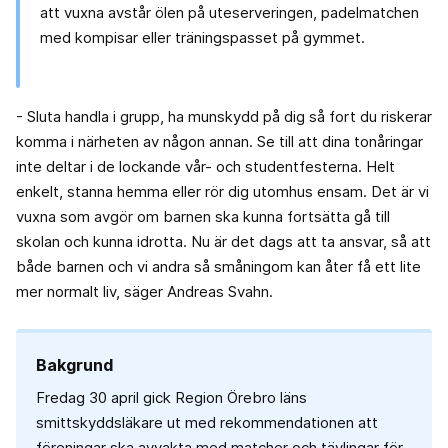
att vuxna avstår ölen på uteserveringen, padelmatchen
med kompisar eller träningspasset på gymmet.
- Sluta handla i grupp, ha munskydd på dig så fort du riskerar
komma i närheten av någon annan. Se till att dina tonåringar
inte deltar i de lockande vår- och studentfesterna. Helt
enkelt, stanna hemma eller rör dig utomhus ensam. Det är vi
vuxna som avgör om barnen ska kunna fortsätta gå till
skolan och kunna idrotta. Nu är det dags att ta ansvar, så att
både barnen och vi andra så småningom kan åter få ett lite
mer normalt liv, säger Andreas Svahn.
Bakgrund
Fredag 30 april gick Region Örebro läns
smittskyddsläkare ut med rekommendationen att
föreningar ska avvakta med matcher och tävlingar för