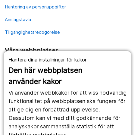
Hantering av personuppgifter
Anslagstavla
Tillgänglighetsredogörelse
Våra webbplatser
Hantera dina inställningar för kakor
1177.se
Den här webbplatsen
Länstrafiken
använder kakor
Vårdgivare
Vi använder webbkakor för att viss nödvändig
Utveckling
funktionalitet på webbplatsen ska fungera för
att ge dig en förbättrad upplevelse.
Dessutom kan vi med ditt godkännande för
Följ oss
analyskakor sammanställa statistik för att
Facebook
förbättra webbplatsen.