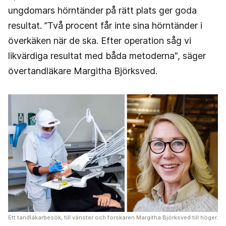
ungdomars hörntänder på rätt plats ger goda
resultat. ”Två procent får inte sina hörntänder i
överkäken när de ska. Efter operation såg vi
likvärdiga resultat med båda metoderna", säger
övertandläkare Margitha Björksved.
Ett tandläkarbesök, till vänster och forskaren Margitha Björksved till höger.