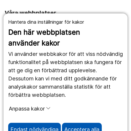
Våra webbplatser
Hantera dina inställningar för kakor
1177.se
Den här webbplatsen
Länstrafiken
använder kakor
Vårdgivare
Vi använder webbkakor för att viss nödvändig
Utveckling
funktionalitet på webbplatsen ska fungera för
att ge dig en förbättrad upplevelse.
Dessutom kan vi med ditt godkännande för
Följ oss
analyskakor sammanställa statistik för att
Facebook
förbättra webbplatsen.
Instagram
portrait
Anpassa kakor
LinkedIn
work_outline
Endast nödvändiga
Acceptera alla