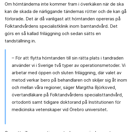
Om hörntänderna inte kommer fram i överkäken när de ska
kan de skada de närliggande tändernas rötter och de kan gå
förlorade. Det är då vanligast att hörntanden opereras på
Folktandvårdens specialistklinik inom barntandvård. Det
görs en så kallad friläggning och sedan sätts en
tandställning in.
– För att flytta hörntanden till sin rätta plats i tandraden
använder vi i Sverige två typer av operationsmetoder. Vi
arbetar med öppen och sluten friläggning, där valet av
metod verkar bero på behandlaren och skiljer sig åt inom
och mellan våra regioner, säger Margitha Björksved,
övertandläkare på Folktandvårdens specialisttandvård,
ortodonti samt tidigare doktorand på Institutionen för
medicinska vetenskaper vid Örebro universitet.