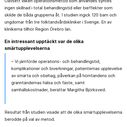
Oavsett vilken operationsmetod som användes syntes
ingen skillnad i total behandlingstid eller bieffekter som
skilde de båda grupperna åt. I studien ingick 120 barn och
ungdomar från tre folktandvårdskliniker i Sverige. En av
klinikerna tillhör Region Örebro län.
En intressant upptäckt var de olika
smärtupplevelserna
– Vi jämförde operations- och behandlingstid,
komplikationer och biverkningar, patienternas upplevelse
av smärta och obehag, påverkan på hörntandens och
granntändernas hälsa och fäste, samt
samhällskostnader, berättar Margitha Björksved.
Resultat från studien visade att de olika smärtupplevelserna
berodde på val av metod.