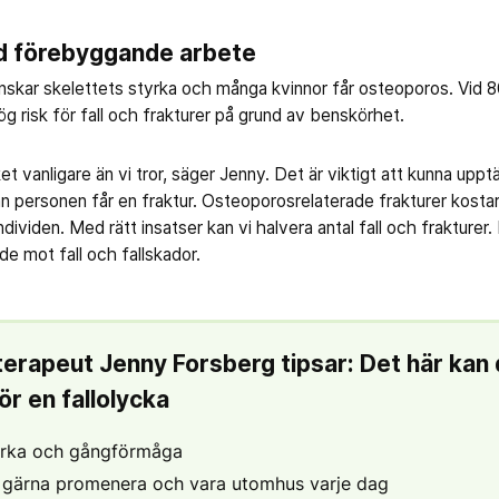
d förebyggande arbete
nskar skelettets styrka och många kvinnor får osteoporos. Vid 80 
g risk för fall och frakturer på grund av benskörhet.
 vanligare än vi tror, säger Jenny. Det är viktigt att kunna up
 innan personen får en fraktur. Osteoporosrelaterade frakturer kos
ndividen. Med rätt insatser kan vi halvera antal fall och frakturer. 
de mot fall och fallskador.
terapeut Jenny Forsberg tipsar: Det här kan 
ör en fallolycka
tyrka och gångförmåga
v, gärna promenera och vara utomhus varje dag