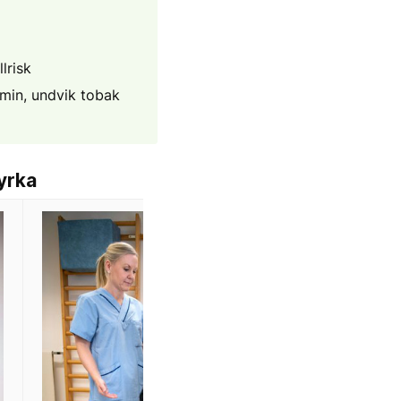
lrisk
min, undvik tobak
yrka