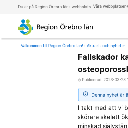
Våra webbplatser
a
Du är på Region Örebro läns webbplats.
Välkommen till Region Örebro län!
Aktuellt och nyheter
Fallskador k
osteopoross
Publicerad: 2023-03-23 
access_time
informatio
Denna nyhet är ä
I takt med att vi 
skörare skelett ök
minskad självstän