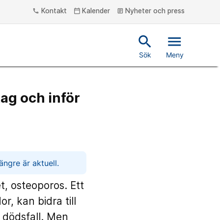
Kontakt
Kalender
Nyheter och press
phone
calendar_today
article
search
menu
Sök
Meny
tag och inför
ngre är aktuell.
t, osteoporos. Ett
r, kan bidra till
n dödsfall. Men