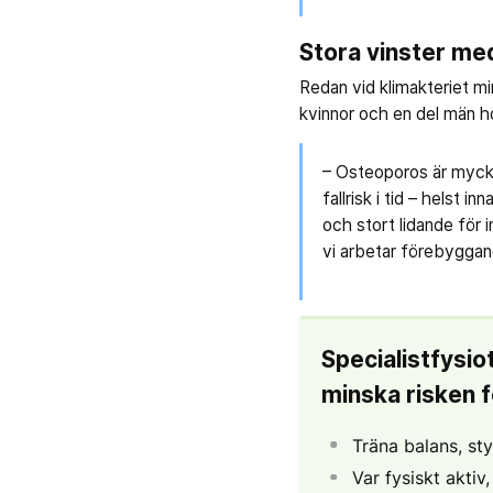
Stora vinster me
Redan vid klimakteriet mi
kvinnor och en del män hö
– Osteoporos är mycket
fallrisk i tid – helst
och stort lidande för i
vi arbetar förebyggan
Specialistfysio
minska risken f
Träna balans, s
Var fysiskt akti