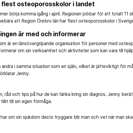
 flest osteoporosskolor i landet
r börja komma igång i april. Regionen jobbar för att totalt 11 
nebära att Region Örebro län har flest osteoporosskolor i Sverig
ingen är med och informerar
m är en länsövergripande organisation för personer med osteop
rmerar om sin verksamhet och aktiviteter som kan vara till hjälp
 andra i samma situation som en själv, vilket är jätteviktigt för må
örklarar Jenny.
n, råd och tips på hur de kan tänka kring sin diagnos. Jenny berät
llit till sin egen förmåga.
har om sin sjukdom desto tryggare blir man och vet när man ska