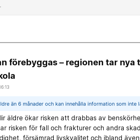
dd
an förebyggas – regionen tar nya 
kola
16:13
n
ldre än 6 månader och kan innehålla information som inte lä
blir äldre ökar risken att drabbas av benskörhe
ar risken för fall och frakturer och andra skado
dighet, försämrad livskvalitet och ibland äve