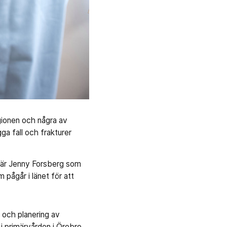
egionen och några av
a fall och frakturer
 är Jenny Forsberg som
 pågår i länet för att
 och planering av
 i primärvården i Örebro