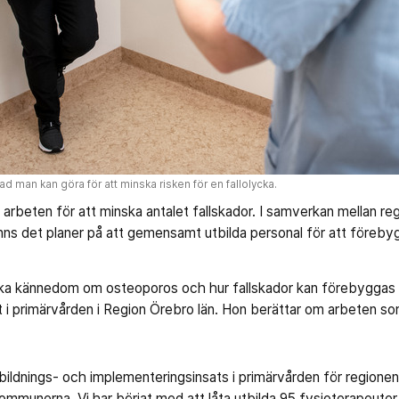
d man kan göra för att minska risken för en fallolycka.
 arbeten för att minska antalet fallskador. I samverkan mellan r
ns det planer på att gemensamt utbilda personal för att förebygg
ka kännedom om osteoporos och hur fallskador kan förebyggas
t i primärvården i Region Örebro län. Hon berättar om arbeten som
bildnings- och implementeringsinsats i primärvården för regionen
kommunerna. Vi har börjat med att låta utbilda 95 fysioterapeuter