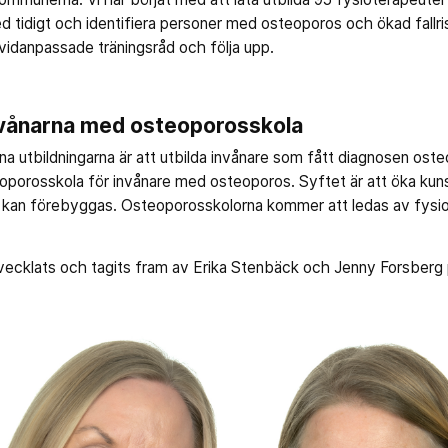
d tidigt och identifiera personer med osteoporos och ökad fallri
ividanpassade träningsråd och följa upp.
invånarna med osteoporosskola
na utbildningarna är att utbilda invånare som fått diagnosen os
teoporosskola för invånare med osteoporos. Syftet är att öka k
er kan förebyggas. Osteoporosskolorna kommer att ledas av fysio
ecklats och tagits fram av Erika Stenbäck och Jenny Forsberg 