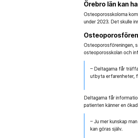
Örebro län kan ha
Osteoporosskolorna komme
under 2023. Det skulle in
Osteoporosfören
Osteoporosföreningen, so
osteoporosskolan och info
– Deltagarna får träffa
utbyta erfarenheter, f
Deltagarna får informatio
patienten känner en ökad ti
– Ju mer kunskap man 
kan göras själv.