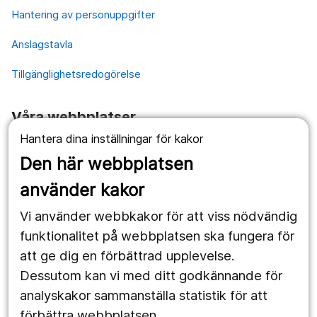
Hantering av personuppgifter
Anslagstavla
Tillgänglighetsredogörelse
Våra webbplatser
Hantera dina inställningar för kakor
1177.se
Den här webbplatsen
Länstrafiken
använder kakor
Vårdgivare
Vi använder webbkakor för att viss nödvändig
Utveckling
funktionalitet på webbplatsen ska fungera för
att ge dig en förbättrad upplevelse.
Dessutom kan vi med ditt godkännande för
Följ oss
analyskakor sammanställa statistik för att
Facebook
förbättra webbplatsen.