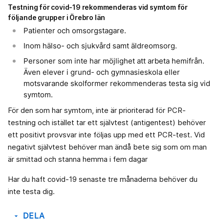
Testning för covid-19 rekommenderas vid symtom för
följande grupper i Örebro län
Patienter och omsorgstagare.
Inom hälso- och sjukvård samt äldreomsorg.
Personer som inte har möjlighet att arbeta hemifrån.
Även elever i grund- och gymnasieskola eller
motsvarande skolformer rekommenderas testa sig vid
symtom.
För den som har symtom, inte är prioriterad för PCR-
testning och istället tar ett självtest (antigentest) behöver
ett positivt provsvar inte följas upp med ett PCR-test. Vid
negativt självtest behöver man ändå bete sig som om man
är smittad och stanna hemma i fem dagar
Har du haft covid-19 senaste tre månaderna behöver du
inte testa dig.
DELA
arrow_drop_down