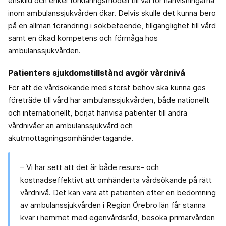
enskild och enkel förklaringsmodell till varför hänvisningarna
inom ambulanssjukvården ökar. Delvis skulle det kunna bero
på en allmän förändring i sökbeteende, tillgänglighet till vård
samt en ökad kompetens och förmåga hos
ambulanssjukvården.
Patienters sjukdomstillstånd avgör vårdnivå
För att de vårdsökande med störst behov ska kunna ges
företräde till vård har ambulanssjukvården, både nationellt
och internationellt, börjat hänvisa patienter till andra
vårdnivåer än ambulanssjukvård och
akutmottagningsomhändertagande.
– Vi har sett att det är både resurs- och
kostnadseffektivt att omhänderta vårdsökande på rätt
vårdnivå. Det kan vara att patienten efter en bedömning
av ambulanssjukvården i Region Örebro län får stanna
kvar i hemmet med egenvårdsråd, besöka primärvården