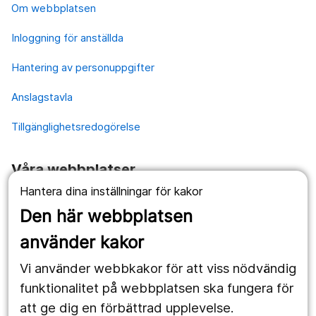
Om webbplatsen
Inloggning för anställda
Hantering av personuppgifter
Anslagstavla
Tillgänglighetsredogörelse
Våra webbplatser
Hantera dina inställningar för kakor
1177.se
Den här webbplatsen
Länstrafiken
använder kakor
Vårdgivare
Vi använder webbkakor för att viss nödvändig
Utveckling
funktionalitet på webbplatsen ska fungera för
att ge dig en förbättrad upplevelse.