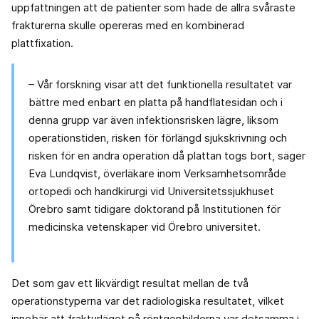
uppfattningen att de patienter som hade de allra svåraste
frakturerna skulle opereras med en kombinerad
plattfixation.
– Vår forskning visar att det funktionella resultatet var
bättre med enbart en platta på handflatesidan och i
denna grupp var även infektionsrisken lägre, liksom
operationstiden, risken för förlängd sjukskrivning och
risken för en andra operation då plattan togs bort, säger
Eva Lundqvist, överläkare inom Verksamhetsområde
ortopedi och handkirurgi vid Universitetssjukhuset
Örebro samt tidigare doktorand på Institutionen för
medicinska vetenskaper vid Örebro universitet.
Det som gav ett likvärdigt resultat mellan de två
operationstyperna var det radiologiska resultatet, vilket
innebär att frakturläget på röntgenbilderna var detsamma i