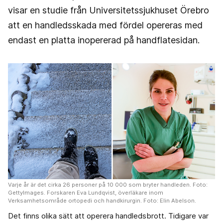
visar en studie från Universitetssjukhuset Örebro
att en handledsskada med fördel opereras med
endast en platta inopererad på handflatesidan.
Varje år är det cirka 26 personer på 10 000 som bryter handleden. Foto:
GettyImages. Forskaren Eva Lundqvist, överläkare inom
Verksamhetsområde ortopedi och handkirurgin. Foto: Elin Abelson.
Det finns olika sätt att operera handledsbrott. Tidigare var