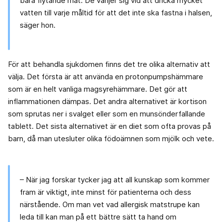
bara flytande mat. De vänjer sig vid att dricka mycket
vatten till varje måltid för att det inte ska fastna i halsen,
säger hon.
För att behandla sjukdomen finns det tre olika alternativ att
välja. Det första är att använda en protonpumpshämmare
som är en helt vanliga magsyrehämmare. Det gör att
inflammationen dämpas. Det andra alternativet är kortison
som sprutas ner i svalget eller som en munsönderfallande
tablett. Det sista alternativet är en diet som ofta provas på
barn, då man utesluter olika födoämnen som mjölk och vete.
– När jag forskar tycker jag att all kunskap som kommer
fram är viktigt, inte minst för patienterna och dess
närstående. Om man vet vad allergisk matstrupe kan
leda till kan man på ett bättre sätt ta hand om