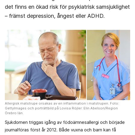
det finns en ökad risk för psykiatrisk samsjuklighet
– främst depression, ångest eller ADHD.
Allergisk matstrupe orsakas av en inflammation i matstrupen. Foto:
GettyImages och porträttbild på Lovisa Röjler: Elin Abelson/Region
Örebro län.
Sjukdomen triggas igång av födoämnesallergi och började
journalföras först år 2012. Både vuxna och barn kan få