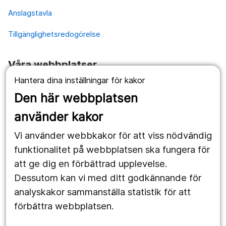
Anslagstavla
Tillgänglighetsredogörelse
Våra webbplatser
Hantera dina inställningar för kakor
1177.se
Den här webbplatsen
Länstrafiken
använder kakor
Vårdgivare
Vi använder webbkakor för att viss nödvändig
Utveckling
funktionalitet på webbplatsen ska fungera för
att ge dig en förbättrad upplevelse.
Dessutom kan vi med ditt godkännande för
Följ oss
analyskakor sammanställa statistik för att
Facebook
förbättra webbplatsen.
Instagram
portrait