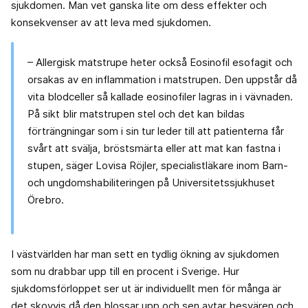
sjukdomen. Man vet ganska lite om dess effekter och
konsekvenser av att leva med sjukdomen.
– Allergisk matstrupe heter också Eosinofil esofagit och
orsakas av en inflammation i matstrupen. Den uppstår då
vita blodceller så kallade eosinofiler lagras in i vävnaden.
På sikt blir matstrupen stel och det kan bildas
förträngningar som i sin tur leder till att patienterna får
svårt att svälja, bröstsmärta eller att mat kan fastna i
stupen, säger Lovisa Röjler, specialistläkare inom Barn-
och ungdomshabiliteringen på Universitetssjukhuset
Örebro.
I västvärlden har man sett en tydlig ökning av sjukdomen
som nu drabbar upp till en procent i Sverige. Hur
sjukdomsförloppet ser ut är individuellt men för många är
det skovvis då den blossar upp och sen avtar besvären och