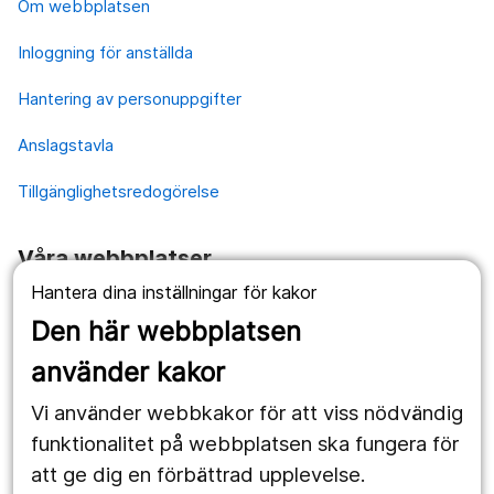
Om webbplatsen
Inloggning för anställda
Hantering av personuppgifter
Anslagstavla
Tillgänglighetsredogörelse
Våra webbplatser
Hantera dina inställningar för kakor
1177.se
Den här webbplatsen
Länstrafiken
använder kakor
Vårdgivare
Vi använder webbkakor för att viss nödvändig
Utveckling
funktionalitet på webbplatsen ska fungera för
att ge dig en förbättrad upplevelse.