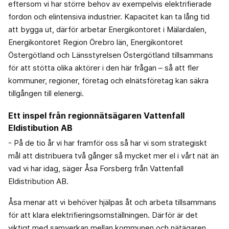
eftersom vi har större behov av exempelvis elektrifierade
fordon och elintensiva industrier. Kapacitet kan ta lång tid
att bygga ut, därför arbetar Energikontoret i Mälardalen,
Energikontoret Region Örebro län, Energikontoret
Östergötland och Länsstyrelsen Östergötland tillsammans
för att stötta olika aktörer i den här frågan – så att fler
kommuner, regioner, företag och elnätsföretag kan säkra
tillgången till elenergi.
Ett inspel från regionnätsägaren Vattenfall
Eldistibution AB
- På de tio år vi har framför oss så har vi som strategiskt
mål att distribuera två gånger så mycket mer el i vårt nät än
vad vi har idag, säger Åsa Forsberg från Vattenfall
Eldistribution AB.
Åsa menar att vi behöver hjälpas åt och arbeta tillsammans
för att klara elektrifieringsomställningen. Därför är det
viktigt med samverkan mellan kommunen och nätägaren.