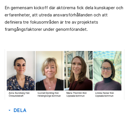
En gemensam kickoff där aktörerna fick dela kunskaper och
erfarenheter, att utreda ansvarsförhållanden och att
definiera tre fokusområden är tre av projektets
framgångsfaktorer under genomförandet.
DELA
arrow_drop_down