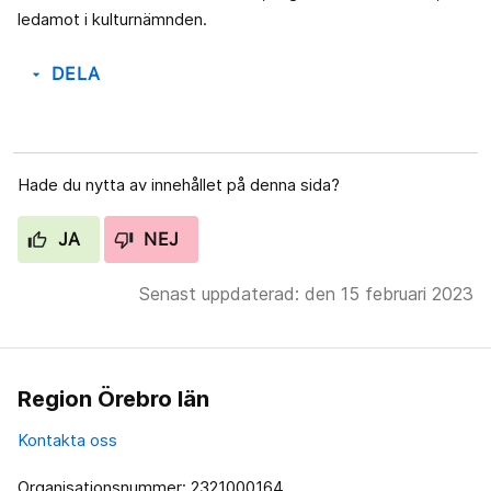
ledamot i kulturnämnden.
DELA
arrow_drop_down
Hade du nytta av innehållet på denna sida?
JA
NEJ
Senast uppdaterad: den 15 februari 2023
Region Örebro län
Kontakta oss
Organisationsnummer: 2321000164