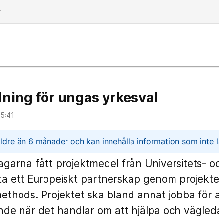
dd
dning för ungas yrkesval
15:41
n
ldre än 6 månader och kan innehålla information som inte lä
dagarna fått projektmedel från Universitets- 
rta ett Europeiskt partnerskap genom projekt
methods. Projektet ska bland annat jobba för at
ande när det handlar om att hjälpa och vägleda