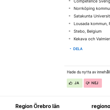
Competence Sverig
Norrköping kommu
Satakunta Universit
Lousada kommun, P
Stebo, Belgium
Kekava och Valmie
DELA
arrow_drop_down
Hade du nytta av innehål
JA
NEJ
Region Örebro län
regiono