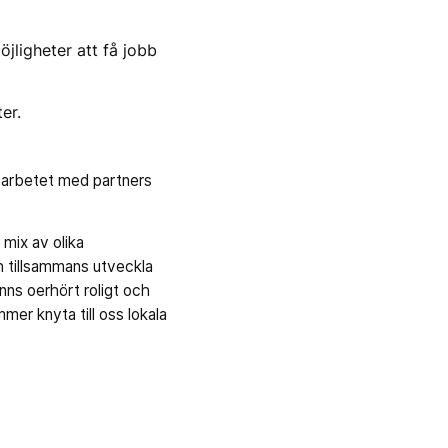
jligheter att få jobb
er.
a arbetet med partners
 mix av olika
h tillsammans utveckla
ns oerhört roligt och
mer knyta till oss lokala