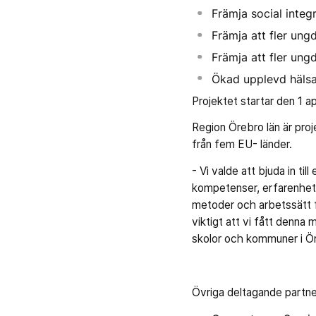
Främja social integ
Främja att fler ung
Främja att fler un
Ökad upplevd hälsa
Projektet startar den 1 a
Region Örebro län är pro
från fem EU- länder.
- Vi valde att bjuda in t
kompetenser, erfarenhete
metoder och arbetssätt f
viktigt att vi fått denna
skolor och kommuner i Ör
Övriga deltagande partner