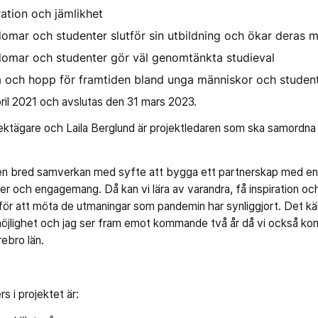
ration och jämlikhet
domar och studenter slutför sin utbildning och ökar deras mö
gdomar och studenter gör väl genomtänkta studieval
 och hopp för framtiden bland unga människor och student
pril 2021 och avslutas den 31 mars 2023.
jektägare och Laila Berglund är projektledaren som ska samordn
ill en bred samverkan med syfte att bygga ett partnerskap med en
r och engagemang. Då kan vi lära av varandra, få inspiration oc
ör att möta de utmaningar som pandemin har synliggjort. Det kän
 möjlighet och jag ser fram emot kommande två år då vi också kom
ebro län.
s i projektet är: