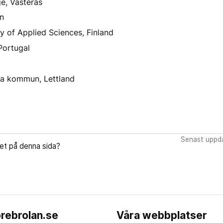
e, Västerås
n
y of Applied Sciences, Finland
ortugal
ra kommun, Lettland
Senast uppda
let på denna sida?
rebrolan.se
Våra webbplatser