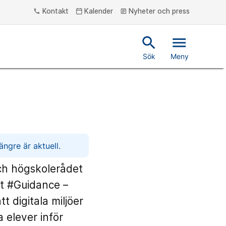
Kontakt
Kalender
Nyheter och press
phone
calendar_today
article
search
menu
Sök
Meny
ngre är aktuell.
och högskolerådet
et #Guidance –
t digitala miljöer
 elever inför