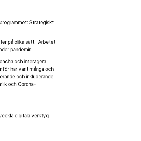
 programmet: Strategiskt
er på olika sätt. Arbetet
under pandemin.
coacha och interagera
nför har varit många och
gerande och inkluderande
ämlik och Corona-
veckla digitala verktyg