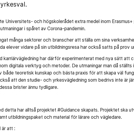
 yrkesval.
te Universitets- och högskolerådet extra medel inom Erasmus+
 utmaningar i spåret av Corona-pandemin.
gat många sektorer och branscher att ställa om sina verksamhet
da elever vidare på sin utbildningsresa har också satts på prov 
 karriärvägledning har därför experimenterat med nya sätt att 
om digitala verktyg och metoder. De utmaningar man då ställts i
av både teoretisk kunskap och bästa praxis för att skapa väl fun
 också att den studie- och yrkesvägledning som bedrivs inte är j
dessa brister ännu tydligare.
ed detta har alltså projektet #Guidance skapats. Projektet ska ut
samt utbildningspaket och material för lärare och vägledare.
är att :