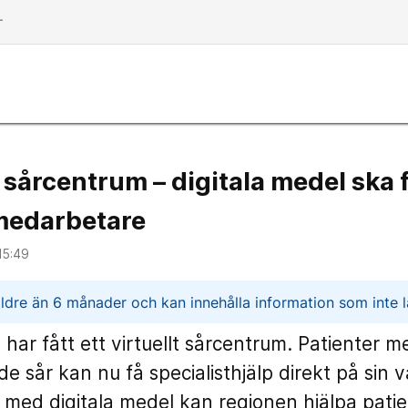
dd
t sårcentrum – digitala medel ska 
medarbetare
15:49
n
ldre än 6 månader och kan innehålla information som inte lä
har fått ett virtuellt sårcentrum. Patienter me
e sår kan nu få specialisthjälp direkt på sin v
med digitala medel kan regionen hjälpa patie