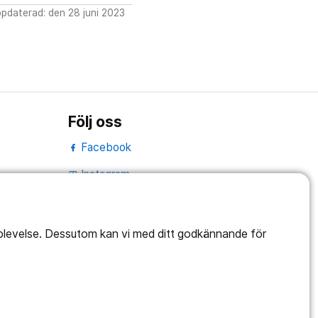
pdaterad: den 28 juni 2023
Följ oss
Facebook
Instagram
portrait
LinkedIn
work_outline
pplevelse. Dessutom kan vi med ditt godkännande för