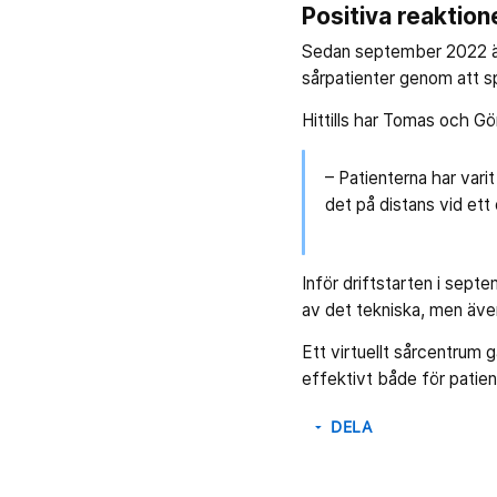
Positiva reaktion
Sedan september 2022 är d
sårpatienter genom att sp
Hittills har Tomas och Gö
– Patienterna har varit
det på distans vid ett 
Inför driftstarten i septe
av det tekniska, men även
Ett virtuellt sårcentrum 
effektivt både för patie
DELA
arrow_drop_down