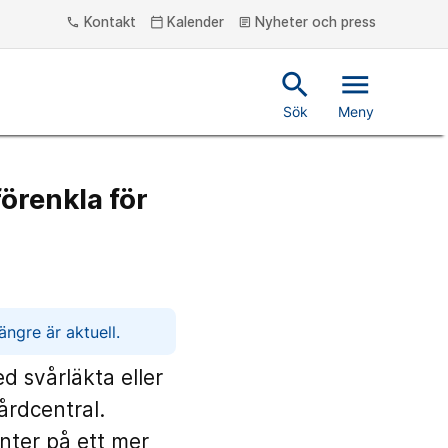
Kontakt
Kalender
Nyheter och press
phone
calendar_today
article
search
menu
Sök
Meny
förenkla för
ngre är aktuell.
d svårläkta eller
årdcentral.
nter på ett mer