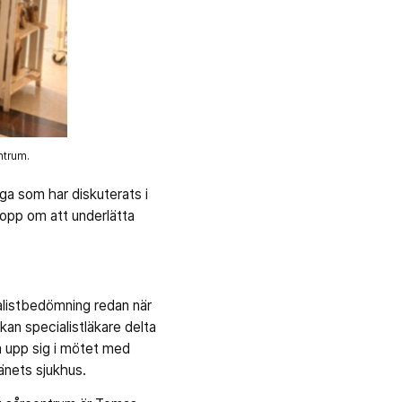
entrum.
ga som har diskuterats i
hopp om att underlätta
ialistbedömning redan när
kan specialistläkare delta
ka upp sig i mötet med
länets sjukhus.