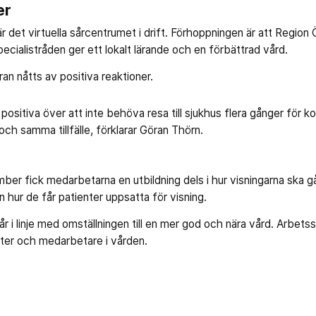
er
et virtuella sårcentrumet i drift. Förhoppningen är att Region Ö
ecialistråden ger ett lokalt lärande och en förbättrad vård.
ran nåtts av positiva reaktioner.
 positiva över att inte behöva resa till sjukhus flera gånger för kon
och samma tillfälle, förklarar Göran Thörn.
mber fick medarbetarna en utbildning dels i hur visningarna ska gå 
 hur de får patienter uppsatta för visning.
går i linje med omställningen till en mer god och nära vård. Arbets
nter och medarbetare i vården.