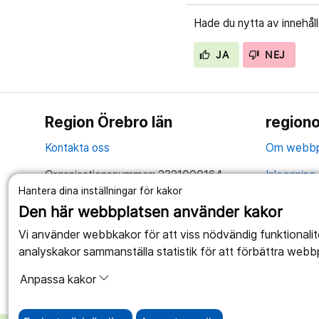
Hade du nytta av innehål
JA
NEJ
Region Örebro län
regiono
Kontakta oss
Om webbp
Organisationsnummer: 2321000164
Inloggning 
Hantera dina inställningar för kakor
Tillsammans skapar vi ett bättre liv
Hantering 
Den här webbplatsen använder kakor
Anslagstav
Vi använder webbkakor för att viss nödvändig funktionali
analyskakor sammanställa statistik för att förbättra webb
Tillgängli
Anpassa kakor