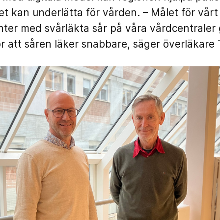
ket kan underlätta för vården. – Målet för vårt i
ienter med svårläkta sår på våra vårdcentraler
ör att såren läker snabbare, säger överläkare