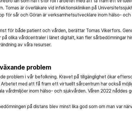
ebro län som haft stor roll i arbetet med att ta fram ett virtue
. Tomas är överläkare vid infektionskliniken på Universitetssjukh
p för sår och Göran är verksamhetsutvecklare inom hälso- och 
inst för både patient och vården, berättar Tomas Vikerfors. Geno
 på olika vårdcentraler i länet digitalt, kan fler sårbedömningar h
vändning av våra resurser.
t växande problem
nde problem i vår befolkning. Kravet på tillgänglighet ökar efters
 Arbetet med att få fram ett virtuellt sårcentrum har också möjl
tala vårdmiljöer inom hälso- och sjukvården. Våren 2022 nåddes g
 bedömningen på distans blev minst lika god som om man var när