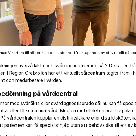
as Vikerfors till höger har spelat stor roll i framtagandet av ett virtuellt sårc
äkningen av svårläkta och svårdiagnostiserade sår? Det är en frå
r. I Region Örebro län har ett virtuellt sårcentrum tagits fram i 
nt och medarbetare i vården.
tbedömning på vårdcentral
nter med svårläkta eller svårdiagnostiserade sår nu kan få spec
ntral eller till kommunal vård. Med en mobiltelefon och högtalare 
. På vårdcentralen kopplar en distriktsläkare eller distriktsköters
 patienten kan få specialisthjälp utan att behöva åka till ett av 