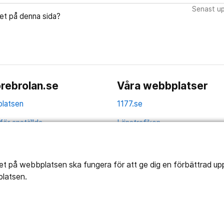
Senast up
let på denna sida?
rebrolan.se
Våra webbplatser
latsen
1177.se
för anställda
Länstrafiken
av personuppgifter
Vårdgivare
la
Utveckling
tet på webbplatsen ska fungera för att ge dig en förbättrad u
platsen.
ghetsredogörelse