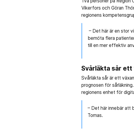
Två personer på Region Ör
Vikerfors och Göran Thörn
regionens kompetensgrup
– Det här är en stor v
bemöta flera patienter
till en mer effektiv an
Svårläkta sår et
Svårläkta sår är ett växa
prognosen för sårläkning.
regionens enhet för digi
– Det här innebär att
Tomas.