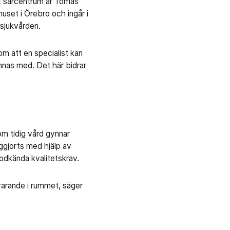
llt sårcentrum är Tomas
uset i Örebro och ingår i
sjukvården.
m att en specialist kan
innas med. Det här bidrar
om tidig vård gynnar
iggjorts med hjälp av
odkända kvalitetskrav.
varande i rummet, säger