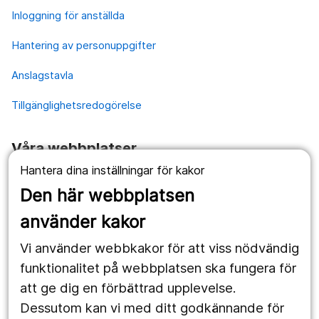
Inloggning för anställda
Hantering av personuppgifter
Anslagstavla
Tillgänglighetsredogörelse
Våra webbplatser
Hantera dina inställningar för kakor
1177.se
Den här webbplatsen
Länstrafiken
använder kakor
Vårdgivare
Vi använder webbkakor för att viss nödvändig
Utveckling
funktionalitet på webbplatsen ska fungera för
att ge dig en förbättrad upplevelse.
Dessutom kan vi med ditt godkännande för
Följ oss