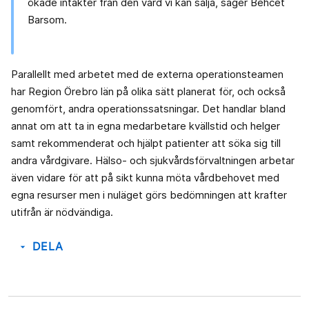
ökade intäkter från den vård vi kan sälja, säger Behcet
Barsom.
Parallellt med arbetet med de externa operationsteamen
har Region Örebro län på olika sätt planerat för, och också
genomfört, andra operationssatsningar. Det handlar bland
annat om att ta in egna medarbetare kvällstid och helger
samt rekommenderat och hjälpt patienter att söka sig till
andra vårdgivare. Hälso- och sjukvårdsförvaltningen arbetar
även vidare för att på sikt kunna möta vårdbehovet med
egna resurser men i nuläget görs bedömningen att krafter
utifrån är nödvändiga.
DELA
arrow_drop_down