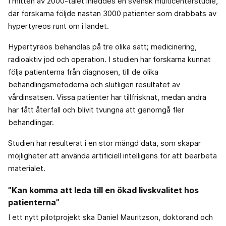
I mitten av 2000-talet inleddes en svensk multicenterstudie,
där forskarna följde nästan 3000 patienter som drabbats av
hypertyreos runt om i landet.
Hypertyreos behandlas på tre olika sätt; medicinering,
radioaktiv jod och operation. I studien har forskarna kunnat
följa patienterna från diagnosen, till de olika
behandlingsmetoderna och slutligen resultatet av
vårdinsatsen. Vissa patienter har tillfrisknat, medan andra
har fått återfall och blivit tvungna att genomgå fler
behandlingar.
Studien har resulterat i en stor mängd data, som skapar
möjligheter att använda artificiell intelligens för att bearbeta
materialet.
”Kan komma att leda till en ökad livskvalitet hos
patienterna”
I ett nytt pilotprojekt ska Daniel Mauritzson, doktorand och