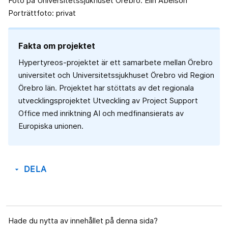
Foto på Universitetssjukhuset Örebro: Elin Abelson
Porträttfoto: privat
Fakta om projektet
Hypertyreos-projektet är ett samarbete mellan Örebro
universitet och Universitetssjukhuset Örebro vid Region
Örebro län. Projektet har stöttats av det regionala
utvecklingsprojektet Utveckling av Project Support
Office med inriktning AI och medfinansierats av
Europiska unionen.
DELA
arrow_drop_down
Hade du nytta av innehållet på denna sida?