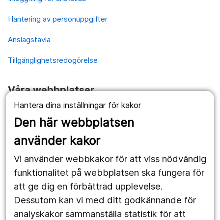
Hantering av personuppgifter
Anslagstavla
Tillgänglighetsredogörelse
Våra webbplatser
Hantera dina inställningar för kakor
1177.se
Den här webbplatsen
Länstrafiken
använder kakor
Vårdgivare
Vi använder webbkakor för att viss nödvändig
Utveckling
funktionalitet på webbplatsen ska fungera för
att ge dig en förbättrad upplevelse.
Dessutom kan vi med ditt godkännande för
Följ oss
analyskakor sammanställa statistik för att