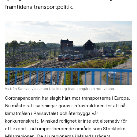
framtidens transportpolitik.
Vy från Samzeliviadukten i Hallsberg över bangården mot väster.
Coronapandemin har slagit hårt mot transporterna i Europa.
Nu måste rätt satsningar göras i infrastrukturen för att nå
klimatmålen i Parisavtalet och återbygga vår
konkurrenskraft. Minskad rörlighet är inte ett alternativ för
ett export- och importberoende område som Stockholm-
Mälarregionen. De sju regionerna i Mälardalsrådets