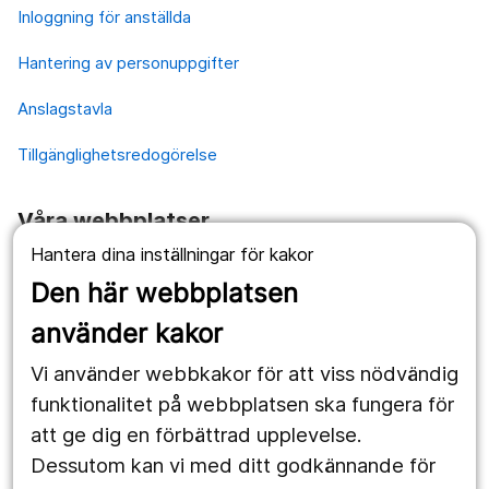
Inloggning för anställda
Hantering av personuppgifter
Anslagstavla
Tillgänglighetsredogörelse
Våra webbplatser
Hantera dina inställningar för kakor
1177.se
Den här webbplatsen
Länstrafiken
använder kakor
Vårdgivare
Vi använder webbkakor för att viss nödvändig
Utveckling
funktionalitet på webbplatsen ska fungera för
att ge dig en förbättrad upplevelse.
Dessutom kan vi med ditt godkännande för
Följ oss