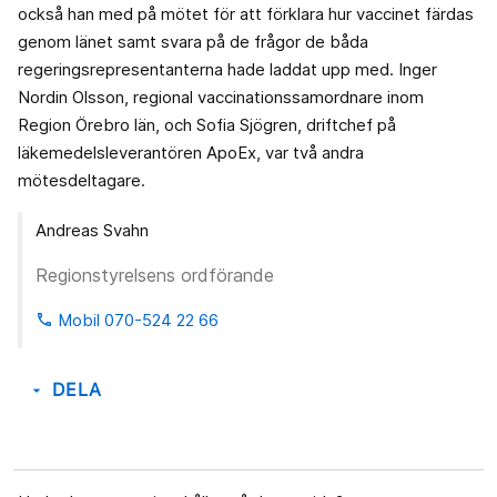
också han med på mötet för att förklara hur vaccinet färdas
genom länet samt svara på de frågor de båda
regeringsrepresentanterna hade laddat upp med. Inger
Nordin Olsson, regional vaccinationssamordnare inom
Region Örebro län, och Sofia Sjögren, driftchef på
läkemedelsleverantören ApoEx, var två andra
mötesdeltagare.
Andreas Svahn
Regionstyrelsens ordförande
Mobil 070-524 22 66
phone
DELA
arrow_drop_down