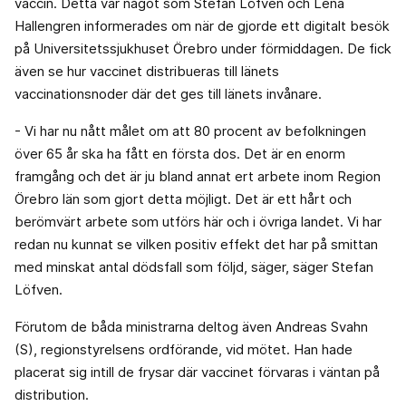
vaccin. Detta var något som Stefan Löfven och Lena
Hallengren informerades om när de gjorde ett digitalt besök
på Universitetssjukhuset Örebro under förmiddagen. De fick
även se hur vaccinet distribueras till länets
vaccinationsnoder där det ges till länets invånare.
- Vi har nu nått målet om att 80 procent av befolkningen
över 65 år ska ha fått en första dos. Det är en enorm
framgång och det är ju bland annat ert arbete inom Region
Örebro län som gjort detta möjligt. Det är ett hårt och
berömvärt arbete som utförs här och i övriga landet. Vi har
redan nu kunnat se vilken positiv effekt det har på smittan
med minskat antal dödsfall som följd, säger, säger Stefan
Löfven.
Förutom de båda ministrarna deltog även Andreas Svahn
(S), regionstyrelsens ordförande, vid mötet. Han hade
placerat sig intill de frysar där vaccinet förvaras i väntan på
distribution.